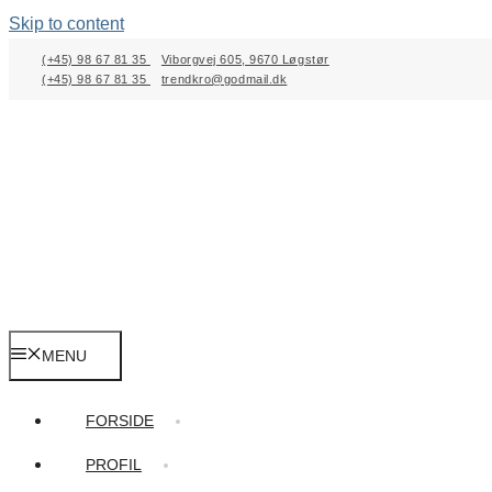
Skip to content
(+45) 98 67 81 35
Viborgvej 605, 9670 Løgstør
(+45) 98 67 81 35
trendkro@godmail.dk
MENU
FORSIDE
PROFIL