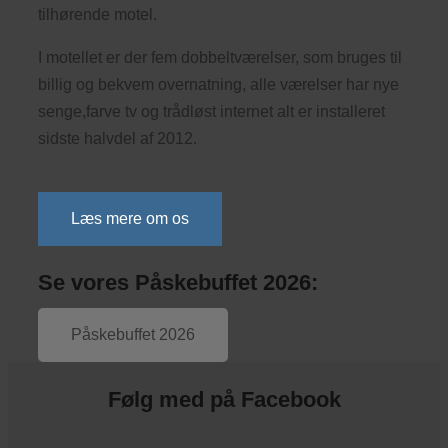
tilhørende motel.
I motellet er der fem dobbeltværelser, som bruges til
billig og bekvem overnatning, alle værelser har nye
senge,farve tv og trådløst internet alt er installeret
sidste halvdel af 2012.
Læs mere om os
Se vores Påskebuffet 2026:
Påskebuffet 2026
Følg med på Facebook