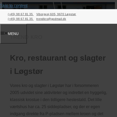
Skip to content
(+45) 98 67 81 35
Viborgvej 605, 9670 Løgstør
Kontakt os i dag
(+45) 98 67 81 35
trendkro@godmail.dk
MENU
TREND KRO
Kro, restaurant og slagter
i Løgstør
Vores kro og slagter i Løgstør har i forsommeren
2005 udvidet sine aktiviteter og indrettet en hyggelig,
klassisk krostue i den tidligere hestestald. Det lille
værtshus har ca. 25 siddepladser, og der er egen
indgang direkte fra P-pladsen mellem kroen og det