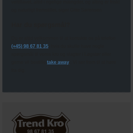
veltillavet, altid i rigelige mængder, og alting er friskt
og naturligt fremstillet, siger Gitte Sørensen
Har du spørgsmål?
Du er altid velkommen til at kontakte os på telefon
(+45) 98 67 81 35
, hvis du skulle have nogle
spørgsmål til vores kro og slagter i Løgstør eller
gerne vil bestille
take away
. Vi ser frem til at høre
fra dig.