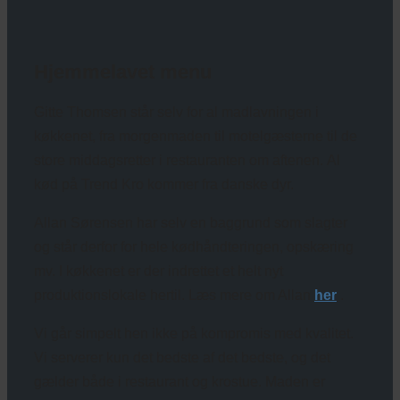
Hjemmelavet menu
Gitte Thomsen står selv for al madlavningen i
køkkenet, fra morgenmaden til motelgæsterne til de
store middagsretter i restauranten om aftenen.
Al
kød på Trend Kro kommer fra danske dyr.
Allan Sørensen har selv en baggrund som slagter
og står derfor for hele kødhåndteringen, opskæring
mv.
I køkkenet er der indrettet et helt nyt
produktionslokale hertil. Læs mere om Allan
her
.
Vi går simpelt hen ikke på kompromis med kvalitet.
Vi serverer kun det bedste af det bedste, og det
gælder både i restaurant og krostue.
Maden er