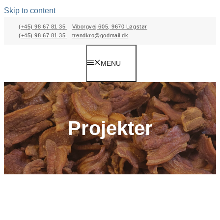
Skip to content
(+45) 98 67 81 35
Viborgvej 605, 9670 Løgstør
(+45) 98 67 81 35
trendkro@godmail.dk
MENU
Projekter